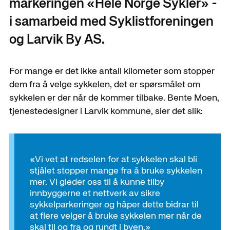
markeringen «Hele Norge Sykler» -
i samarbeid med Syklistforeningen
og Larvik By AS.
For mange er det ikke antall kilometer som stopper
dem fra å velge sykkelen, det er spørsmålet om
sykkelen er der når de kommer tilbake. Bente Moen,
tjenestedesigner i Larvik kommune, sier det slik:
«Vi vet at redselen for at sykkelen skal bli
stjålet stopper mange fra å bruke sykkelen
mer. Vi gleder oss til å kunne tilby
innbyggerne et nettverk av sikre
sykkelparkeringer og håper dette bidrar til
at flere velger å bruke sykkelen mer når de
skal til og fra og rundt i byen.»